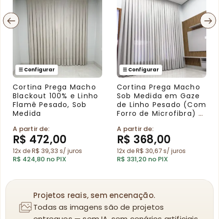
Cortina Prega Macho
Cortina Prega Macho
Blackout 100% e Linho
Sob Medida em Gaze
Flamê Pesado, Sob
de Linho Pesado (Com
Medida
Forro de Microfibra) –
Branca, Off White,
A partir de:
A partir de:
Bege e Cinza
R$
472,00
R$
368,00
R$
39,33
R$
30,67
12x de
s/ juros
12x de
s/ juros
R$
424,80
no PIX
R$
331,20
no PIX
Projetos reais, sem encenação.
Todas as imagens são de projetos
entregues — sem IA, sem cenários artificiais.