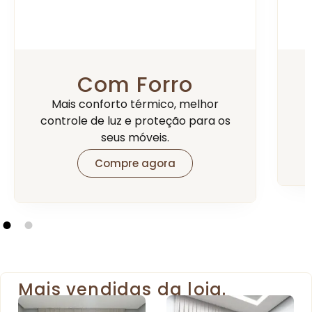
Com Blackout
Bloqueio total de luz e privacidade
D
absoluta para o seu descanso.
Compre agora
Mais vendidas da loja.