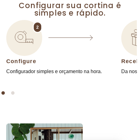
Configurar sua cortina é
simples e rápido.
2
Configure
Receb
Configurador simples e orçamento na hora.
Da nossa